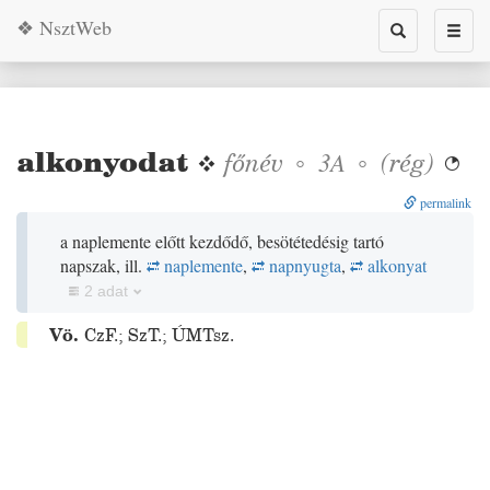
❖ NsztWeb
Toggle
Toggl
search
naviga
alkonyodat
❖
főnév
◦
◦
(
rég
)
3A

permalink
a naplemente előtt kezdődő, besötétedésig tartó
napszak, ill.
naplemente
,
napnyugta
,
alkonyat
2 adat
Vö.
CzF.
;
SzT.
;
ÚMTsz.