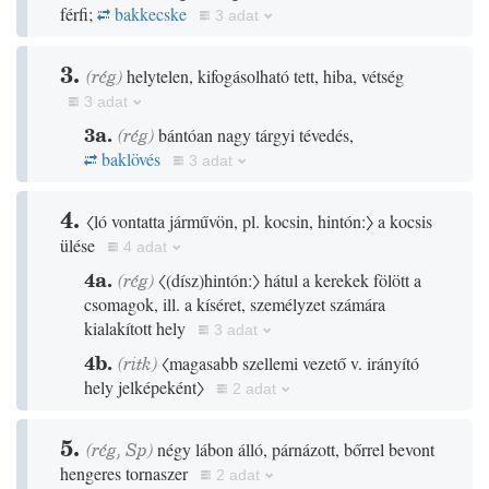
férfi;
bakkecske
3 adat
3.
(
rég
)
helytelen, kifogásolható tett, hiba, vétség
3 adat
3a.
(
rég
)
bántóan nagy tárgyi tévedés,
baklövés
3 adat
4.
〈ló vontatta járművön, pl. kocsin, hintón:〉
a kocsis
ülése
4 adat
4a.
(
rég
)
〈
(
dísz
)
hintón:〉
hátul a kerekek fölött a
csomagok, ill. a kíséret, személyzet számára
kialakított hely
3 adat
4b.
(
ritk
)
〈magasabb szellemi vezető v. irányító
hely jelképeként〉
2 adat
5.
(
rég
,
Sp
)
négy lábon álló, párnázott, bőrrel bevont
hengeres tornaszer
2 adat