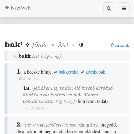
❖ NsztWeb
Toggle
Toggl
search
naviga
bak
¹
❖
főnév
◦
◦
3A1

permalink
bakk
3A1
(
rég
v.
nyj
)
1.
a kecske hímje;
bakkecske
,
kecskebak
4 adat
1a.
(jelzőként is, vadon élő kisebb kérődző
állat és nyúl kivételével más állatra
vonatkoztatva:
rég
v.
nyj
)
hím ivarú
(
állat
)
10 adat
2.
(ált. a
vén
jelzővel)
(
kissé
rég
,
gúny
)
öregedő,
de a nők iránt még mindig heves érdeklődést tanúsító