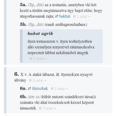
5a.
(
Sp
,
Ját
)
az a testtartás, amelyben vki két
kezét a térdén megtámasztva úgy hajol előre, hogy
átugorhassanak rajta;
bakhát
1 adat
5b.
(
Sp
,
Ját
)
(csak szókapcsolatban)
bakot ugrik
ilyen tornaszeren v. ilyen testhelyzetben
álló személyen tenyerével rátámaszkodva
terpesztett lábbal nekifutásból átugrik
1 adat
6.
X v. A alakú lábazat, ill. ilyen
(
ek
)
en nyugvó
állvány
5 adat
6a.
fűrészbak
2 adat
6b.
(
átv is
)
felfelé mászni szándékozó társa
(
i
)
számára vki által összekulcsolt kézzel képzett
támaszték
2 adat