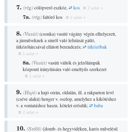
7.
(
rég
)
cölöpverő eszköz,
kos
2 adat
7a.
(
rég
)
faltörő kos
2 adat
8.
(
Vasút
)
(
csonka
)
vasúti vágány végén elhelyezett,
a járműveknek a sínről való lefutását gátló,
ütközőtárcsával ellátott berendezés;
ütközőbak
1 adat
8a.
(
Vasút
)
vasúti váltók és jelzőlámpák
központi irányítására való emeltyűs szerkezet
1 adat
9.
(
Hajó
)
a hajó orrán, oldalán, ill. a rakparton levő
(
cséve alakú
)
henger v. oszlop, amelyhez a kikötéshez
v. a vontatáshoz haszn. kötelet erősítik;
baba
2 adat
10.
(
Szőlő
)
〈domb- és hegyvidéken, karós művelésű