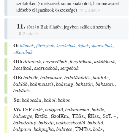
szőlőtőkén:〉
metszések során kialakított, háromévesnél
idősebb elágazás
(
ok összessége
)
1 adat
11.
(
biz
)
a Bak állatövi jegyben született személy
2 adat
Ö:
bűnbak
,
fűrészbak
,
kecskebak
,
őzbak
,
spanyolbak
,
ütközőbak
ÖU:
dámbak
,
enyvezőbak
,
fenyítőbak
,
kikötőbak
,
kocsibak
,
szarvasbak
,
zergebak
ÖE:
bakbőr
,
bakcsavar
,
bakdühödés
,
bakhús
,
bakláb
,
bakmetszés
,
bakszag
,
bakszán
,
bakszarv
,
bakülés
Sz:
bakocska
,
bakol
,
bakos
Vö.
CzF.
bak
⁵
,
bakgedő
,
bakmacska
,
bakőz
,
bakzerge
;
ÉrtSz.
;
SzólKm.
;
TESz.
;
ÉKsz.
;
SzT.
~
,
bakbárány
,
bakcáp
,
bakkecskeolló
,
bakolló
,
bakpáva
,
bakpujka
,
bakréce
;
ÚMTsz.
bak
¹
,