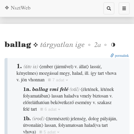
❖ NsztWeb
Toggle
Toggl
search
naviga
ballag
❖
tárgyatlan
ige
◦
◦
2a

permalink
1.
(
átv is
)
〈ember
(
járművel
)
v. állat〉
lassú
(
,
kényelmes
)
mozgással megy, halad, ill. így tart vhova
v. jön vhonnan
7 adat
1a.
ballag vmi felé
(
vál
)
〈életének, létének
folyamatában〉
lassan haladva vmely biztosan v.
előreláthatóan bekövetkező esemény v. szakasz
felé tart
6 adat
1b.
(
irod
)
〈
(
természeti
)
jelenség, dolog pályáján,
útvonalán〉
lassan, folyamatosan halad
(
va tart
vhova
)
5 adat