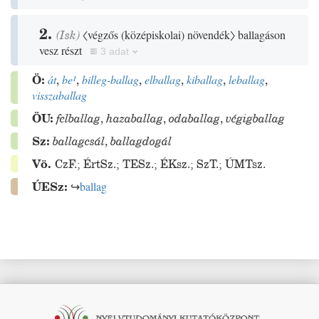
2.
(
Isk
)
〈végzős
(
középiskolai
)
növendék〉
ballagáson
vesz részt
3 adat
Ö:
át
,
be
¹
,
billeg-ballag
,
elballag
,
kiballag
,
leballag
,
visszaballag
ÖU:
felballag
,
hazaballag
,
odaballag
,
végigballag
Sz:
ballagcsál
,
ballagdogál
Vö.
CzF.
;
ÉrtSz.
;
TESz.
;
ÉKsz.
;
SzT.
;
ÚMTsz.
ÚESz:
↪
ballag