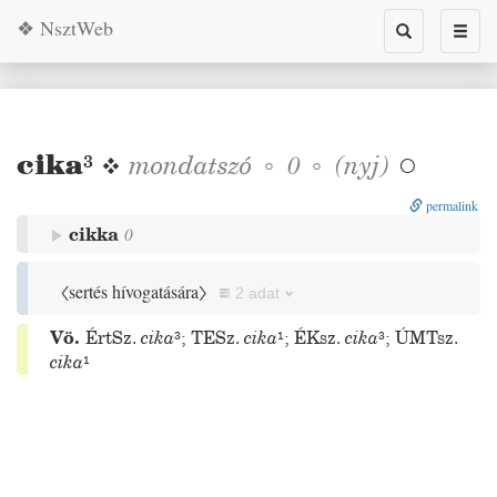
❖ NsztWeb
Toggle
Toggl
search
naviga
cika
³
❖
mondatszó
◦
◦
(
nyj
)
0

permalink
cikka
0
〈sertés hívogatására〉
2 adat
Vö.
ÉrtSz.
cika
³
;
TESz.
cika
¹
;
ÉKsz.
cika
³
;
ÚMTsz.
cika
¹