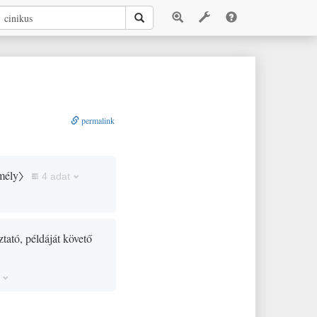
permalink
mély〉
4 adat
oztató, példáját követő