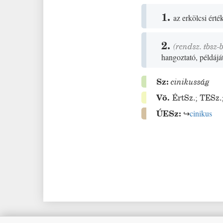
1.
az erkölcsi ért
2.
(rendsz. tbsz-
hangoztató, példájá
Sz:
cinikusság
Vö.
ÉrtSz.
;
TESz.
ÚESz:
↪
cinikus