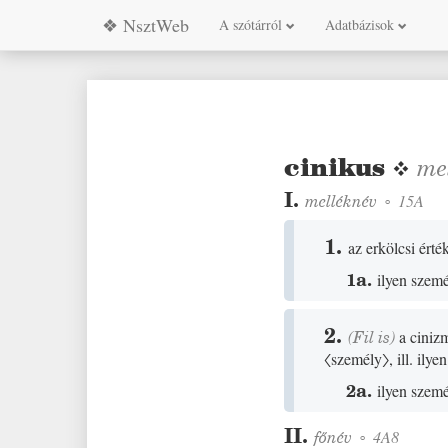
❖ NsztWeb
A szótárról
Adatbázisok
cinikus
❖
me
I.
melléknév
◦
15A
1.
az erkölcsi ért
1a.
ilyen szem
2.
(
Fil
is)
a cinizm
〈személy〉
, ill. il
2a.
ilyen szem
II.
főnév
◦
4A8