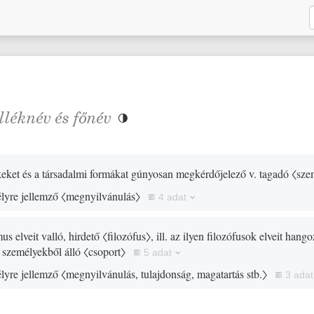
lléknév
és
főnév

ékeket és a társadalmi formákat gúnyosan megkérdőjelező v. tagadó
〈sze
élyre jellemző
〈megnyilvánulás〉
4 adat
us elveit valló, hirdető
〈filozófus〉
, ill. az ilyen filozófusok elveit hang
yen személyekből álló
〈csoport〉
5 adat
élyre jellemző
〈megnyilvánulás, tulajdonság, magatartás stb.〉
3 adat