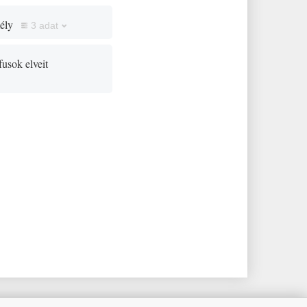
ély
3 adat
ófusok elveit