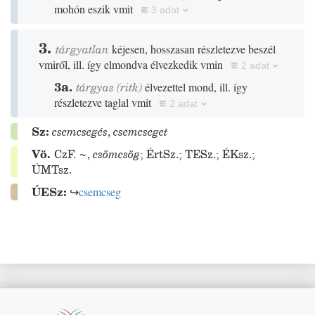
mohón eszik vmit
3 adat
3.
tárgyatlan
kéjesen, hosszasan részletezve beszél
vmiről, ill. így elmondva élvezkedik vmin
2 adat
3a.
tárgyas
(
ritk
)
élvezettel mond, ill. így
részletezve taglal vmit
2 adat
Sz:
csemcsegés
,
csemcseget
Vö.
CzF.
~
,
csömcsög
;
ÉrtSz.
;
TESz.
;
ÉKsz.
;
ÚMTsz.
ÚESz:
↪
csemcseg