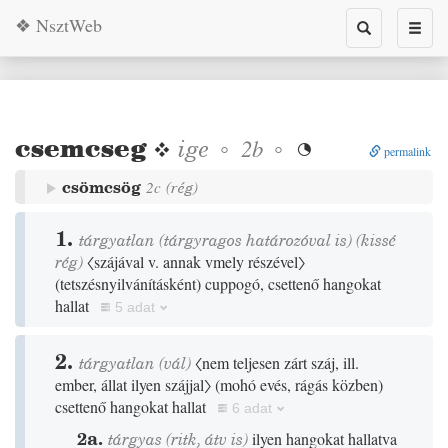
❖ NsztWeb
Toggle
Toggl
search
naviga
csemcseg
❖
ige
◦
◦
2b

permalink
csömcsög
2c
(
rég
)
1.
tárgyatlan
(tárgyragos határozóval is)
(
kissé
rég
)
〈szájával v. annak vmely részével〉
(
tetszésnyilvánításként
)
cuppogó, csettenő hangokat
hallat
5 adat
2.
tárgyatlan
(
vál
)
〈nem teljesen zárt száj, ill.
ember, állat ilyen szájjal〉
(
mohó evés, rágás közben
)
csettenő hangokat hallat
6 adat
2a.
tárgyas
(
ritk
,
átv is
)
ilyen hangokat hallatva