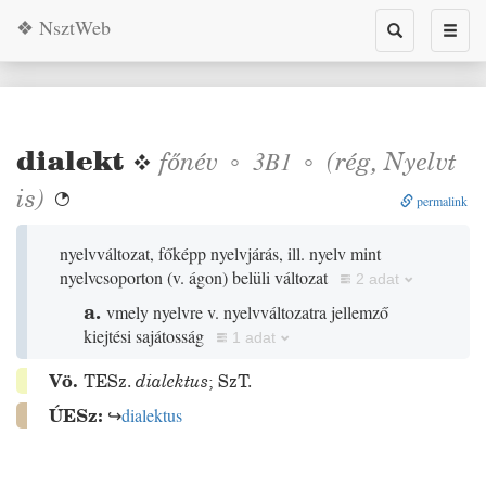
❖ NsztWeb
Toggle
Toggl
search
naviga
dialekt
❖
főnév
◦
◦
(
rég
,
Nyelvt
3B1
is)

permalink
nyelvváltozat, főképp nyelvjárás, ill. nyelv mint
nyelvcsoporton
(
v. ágon
)
belüli változat
2 adat
a.
vmely nyelvre v. nyelvváltozatra jellemző
kiejtési sajátosság
1 adat
Vö.
TESz.
dialektus
;
SzT.
ÚESz:
↪
dialektus