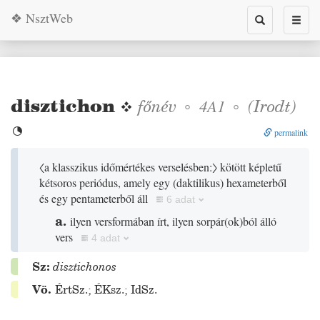
❖ NsztWeb
Toggle
Toggl
search
naviga
disztichon
❖
főnév
◦
◦
(
Irodt
)
4A1

permalink
〈a klasszikus időmértékes verselésben:〉
kötött képletű
kétsoros periódus, amely egy
(
daktilikus
)
hexameterből
és egy pentameterből áll
6 adat
a.
ilyen versformában írt, ilyen sorpár
(
ok
)
ból álló
vers
4 adat
Sz:
disztichonos
Vö.
ÉrtSz.
;
ÉKsz.
;
IdSz.