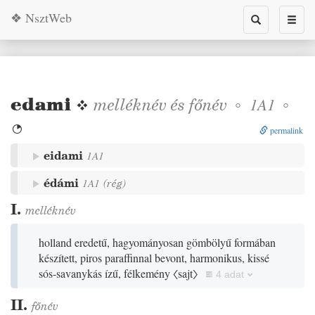
❖ NsztWeb
Toggle
Toggl
search
naviga
edami
❖
melléknév
és
főnév
◦
◦
1A1

permalink
eidami
1A1
édámi
1A1
(
rég
)
I.
melléknév
holland eredetű, hagyományosan gömbölyű formában
készített, piros paraffinnal bevont, harmonikus, kissé
sós-savanykás ízű, félkemény
〈sajt〉
4 adat
II.
főnév