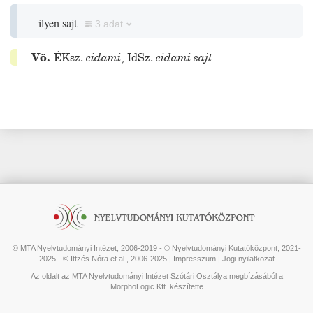
ilyen sajt
3 adat
Vö.
ÉKsz.
eidami
;
IdSz.
eidami sajt
© MTA Nyelvtudományi Intézet, 2006-2019 - © Nyelvtudományi Kutatóközpont, 2021-
2025 - © Ittzés Nóra et al., 2006-2025 |
Impresszum
|
Jogi nyilatkozat
Az oldalt az MTA Nyelvtudományi Intézet Szótári Osztálya megbízásából a
MorphoLogic Kft. készítette