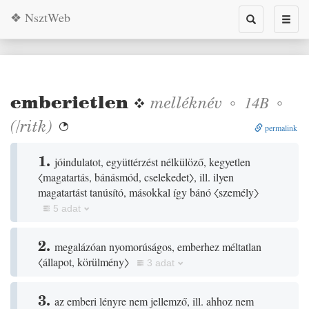
❖ NsztWeb
Toggle
Toggl
search
naviga
emberietlen
❖
melléknév
◦
◦
14B
(
/
ritk
)

permalink
1.
jóindulatot, együttérzést nélkülöző, kegyetlen
〈magatartás, bánásmód, cselekedet〉
, ill. ilyen
magatartást tanúsító, másokkal így bánó
〈személy〉
5 adat
2.
megalázóan nyomorúságos, emberhez méltatlan
〈állapot, körülmény〉
3 adat
3.
az emberi lényre nem jellemző, ill. ahhoz nem