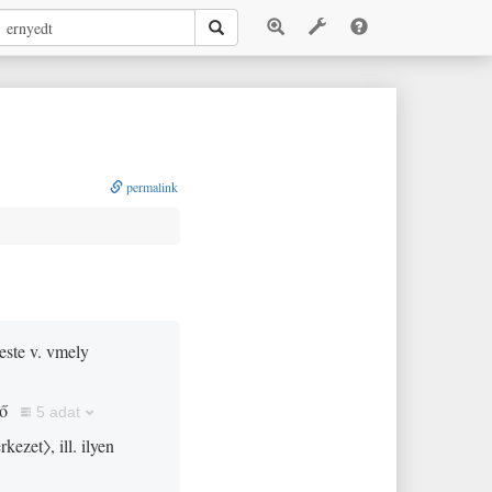
permalink
teste v. vmely
ző
5 adat
erkezet〉
, ill. ilyen