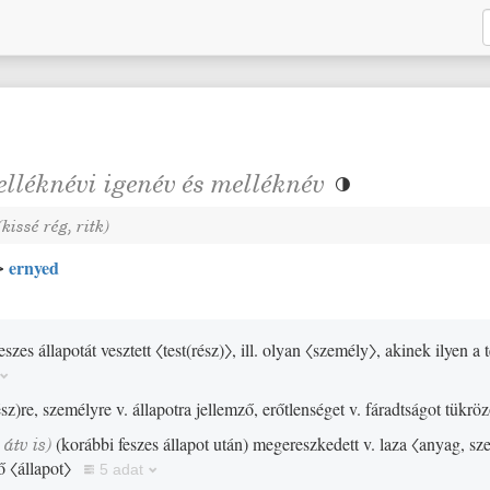
lléknévi igenév
és
melléknév

(
kissé
rég
,
ritk
)
ernyed
→
 feszes állapotát vesztett
〈test
(
rész
)
〉
, ill. olyan
〈személy〉
, akinek ilyen a 
ész
)
re, személyre v. állapotra jellemző, erőtlenséget v. fáradtságot tükrö
,
átv is
)
(
korábbi feszes állapot után
)
megereszkedett v. laza
〈anyag, sz
ző
〈állapot〉
5 adat