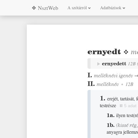
❖ NsztWeb
A szótárról
Adatbázisok
ernyedt
❖
me
ernyedett
12B
I.
melléknévi igenév
II.
melléknév
◦
12B
1.
erejét, tartását,
testrésze
5 adat
1a.
ilyen test
(
r
1b.
(
kissé
rég
anyagra jellem