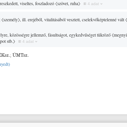
eszkedett, viseltes, foszladozó
〈szövet, ruha〉
4 adat
t
〈személy〉
, ill. erejéből, vitalitásából vesztett, cselekvőképtelenné vált
élyre, közösségre jellemző, fásultságot, egykedvűséget tükröző
〈megnyi
pot stb.〉
4 adat
ÉKsz.
;
ÚMTsz.
nyedt
)