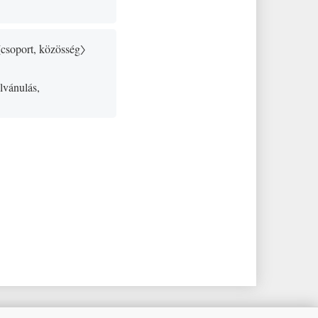
〈csoport, közösség〉
lvánulás,