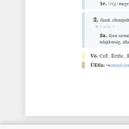
1c.
(
rég
)
meger
2.
fásult, eltompul
4 adat
2a.
ilyen szem
tulajdonság, álla
Vö.
CzF.
;
ÉrtSz.
;
ÚESz:
↪
ernyed
(
er