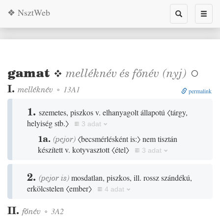
❖ NsztWeb
Toggle
Toggl
search
naviga
gamat
❖
melléknév
és
főnév
(
nyj
)

I.
melléknév
◦
13A1
permalink
1.
szemetes, piszkos v. elhanyagolt állapotú
〈tárgy,
helyiség stb.〉
3 adat
1a.
(
pejor
)
〈becsmérlésként is:〉
nem tisztán
készített v. kotyvasztott
〈étel〉
3 adat
2.
(
pejor
is
)
mosdatlan, piszkos, ill. rossz szándékú,
erkölcstelen
〈ember〉
4 adat
II.
főnév
◦
3A2