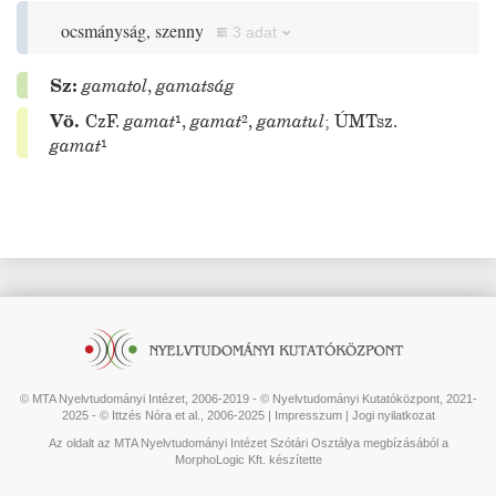
ocsmányság, szenny
3 adat
Sz:
gamatol
,
gamatság
Vö.
CzF.
gamat
¹
,
gamat
²
,
gamatul
;
ÚMTsz.
gamat
¹
© MTA Nyelvtudományi Intézet, 2006-2019 - © Nyelvtudományi Kutatóközpont, 2021-
2025 - © Ittzés Nóra et al., 2006-2025 |
Impresszum
|
Jogi nyilatkozat
Az oldalt az MTA Nyelvtudományi Intézet Szótári Osztálya megbízásából a
MorphoLogic Kft. készítette