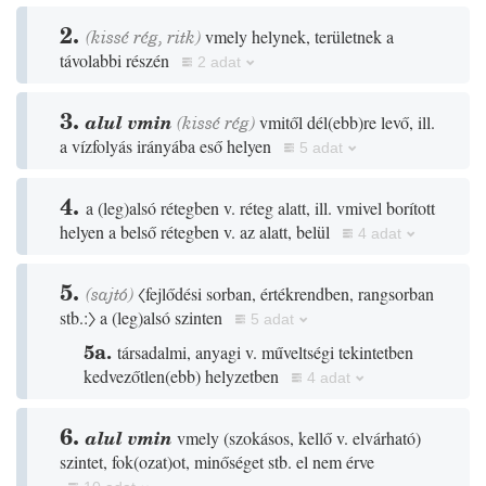
2.
(
kissé
rég
,
ritk
)
vmely helynek, területnek a
távolabbi részén
2 adat
3.
alul vmin
(
kissé
rég
)
vmitől dél
(
ebb
)
re levő, ill.
a vízfolyás irányába eső helyen
5 adat
4.
a
(
leg
)
alsó rétegben v. réteg alatt, ill. vmivel borított
helyen a belső rétegben v. az alatt, belül
4 adat
5.
(
sajtó
)
〈fejlődési sorban, értékrendben, rangsorban
stb.:〉
a
(
leg
)
alsó szinten
5 adat
5a.
társadalmi, anyagi v. műveltségi tekintetben
kedvezőtlen
(
ebb
)
helyzetben
4 adat
6.
alul vmin
vmely
(
szokásos, kellő v. elvárható
)
szintet, fok
(
ozat
)
ot, minőséget stb. el nem érve