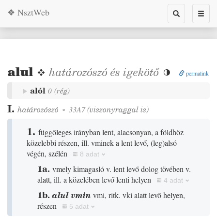
❖ NsztWeb
Toggle
Toggl
search
naviga
alul
❖
határozószó
és
igekötő

permalink
alól
0
(
rég
)
I.
határozószó
◦
33A7
(viszonyraggal is)
1.
függőleges irányban lent, alacsonyan, a földhöz
közelebbi részen, ill. vminek a lent levő,
(
leg
)
alsó
végén, szélén
8 adat
1a.
vmely kimagasló v. lent levő dolog tövében v.
alatt, ill. a közelében levő lenti helyen
4 adat
1b.
alul vmin
vmi, ritk. vki alatt levő helyen,
részen
5 adat