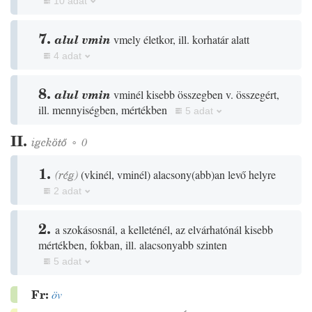
10 adat
7.
alul vmin
vmely életkor, ill. korhatár alatt
4 adat
8.
alul vmin
vminél kisebb összegben v. összegért,
ill. mennyiségben, mértékben
5 adat
II.
igekötő
◦
0
1.
(
rég
)
(
vkinél, vminél
)
alacsony
(
abb
)
an levő helyre
2 adat
2.
a szokásosnál, a kelleténél, az elvárhatónál kisebb
mértékben, fokban, ill. alacsonyabb szinten
5 adat
Fr:
öv