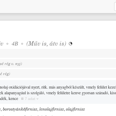
év
◦
◦
(
Műv
is,
átv is
)
4B

ssé
rég
v.
nyj
)
sé
rég
)
enolaj oxidációjával nyert, ritk. más anyagból készült, vmely felület kez
ek alapanyagául is szolgáló, vmely felületre kenve gyorsan száradó, kiss
adék, kence
7 adat
z
,
borostyánkőfirnisz
,
lenolajfirnisz
,
olajfirnisz