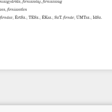
rniszgyártás
,
firniszolaj
,
firniszszag
szes
,
firniszetlen
·
firnász
;
ÉrtSz.
;
TESz.
;
ÉKsz.
;
SzT.
firnác
;
ÚMTsz.
;
IdSz.