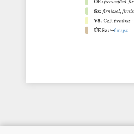
ÖE:
firniszfőző
,
fi
Sz:
firniszel
,
firni
Vö.
CzF.
firnájsz
ÚESz:
↪
firnájsz