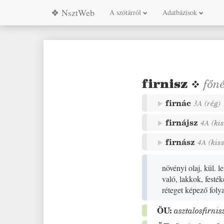
❖ NsztWeb
A szótárról
Adatbázisok
firnisz
❖
főn
firnác
3A
(
rég
)
firnájsz
4A
(
ki
firnász
4A
(
kis
növényi olaj, kül. l
való, lakkok, festék
réteget képező foly
ÖU:
asztalosfirnis