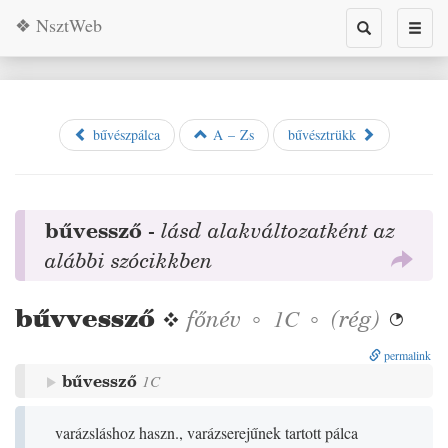
❖ NsztWeb
Toggle
Toggl
search
naviga
bűvészpálca
A – Zs
bűvésztrükk
bűvessző
-
lásd alakváltozatként az
alábbi szócikkben
bűvvessző
❖
főnév
◦
◦
(
rég
)
1C

permalink
bűvessző
1C
varázsláshoz haszn., varázserejűnek tartott pálca