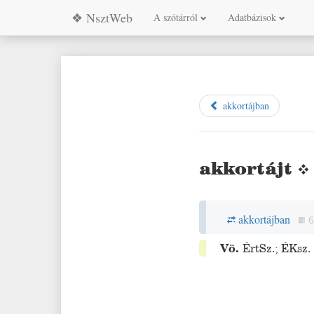
❖ NsztWeb
A szótárról
Adatbázisok
akkortájban
akkortájt
akkortájban
6
Vö.
ÉrtSz.
;
ÉKsz.