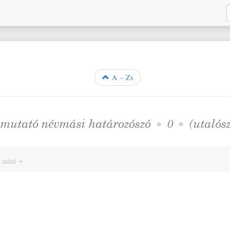
A – Zs
❖
mutató névmási határozószó
◦
◦
(utalós
0
 adat