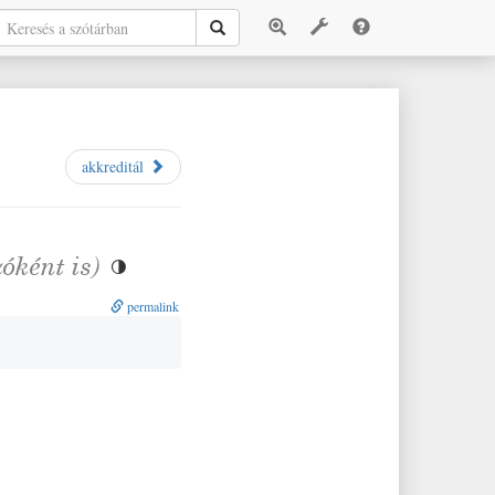
akkreditál
zóként is)

permalink