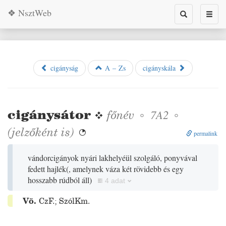
❖ NsztWeb
Toggle
Toggl
search
naviga
cigányság
A – Zs
cigányskála
cigánysátor
❖
főnév
◦
◦
7A2
(jelzőként is)

permalink
vándorcigányok nyári lakhelyéül szolgáló, ponyvával
fedett hajlék
(
, amelynek váza két rövidebb és egy
hosszabb rúdból áll
)
4 adat
Vö.
CzF.
;
SzólKm.