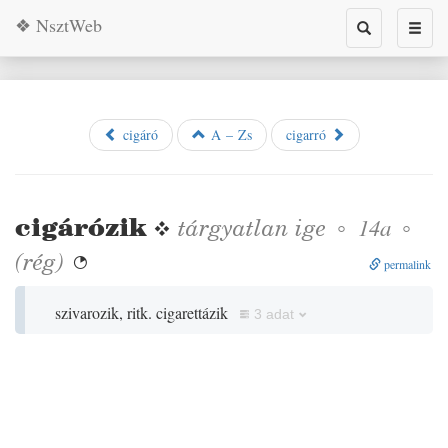
❖ NsztWeb
Toggle
Toggl
search
naviga
cigáró
A – Zs
cigarró
cigárózik
❖
tárgyatlan
ige
◦
◦
14a
(
rég
)

permalink
szivarozik, ritk. cigarettázik
3 adat