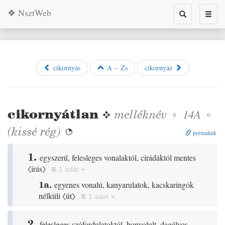
❖ NsztWeb
Toggle
Toggl
search
naviga
cikornyás
A – Zs
cikornyáz
cikornyátlan
❖
melléknév
◦
◦
14A
(
kissé
rég
)

permalink
1.
egyszerű, felesleges vonalaktól, cirádáktól mentes
〈írás〉
1 adat
1a.
egyenes vonalú, kanyarulatok, kacskaringók
nélküli
〈út〉
1 adat
2.
felesleges szófordulatoktól, bonyolult, dagályos