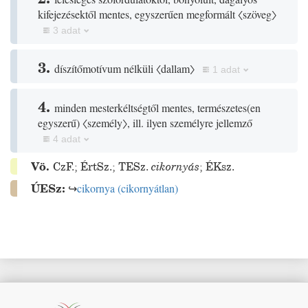
kifejezésektől mentes, egyszerűen megformált
〈szöveg〉
3 adat
3.
díszítőmotívum nélküli
〈dallam〉
1 adat
4.
minden mesterkéltségtől mentes, természetes
(
en
egyszerű
)
〈személy〉
, ill. ilyen személyre jellemző
4 adat
Vö.
CzF.
;
ÉrtSz.
;
TESz.
cikornyás
;
ÉKsz.
ÚESz:
↪
cikornya
(
cikornyátlan
)