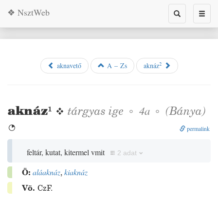
❖ NsztWeb
Toggle
Toggl
search
naviga
2
aknavető
A – Zs
aknáz
aknáz
¹
❖
tárgyas
ige
◦
◦
(
Bánya
)
4a

permalink
feltár, kutat, kitermel vmit
2 adat
Ö:
aláaknáz
,
kiaknáz
Vö.
CzF.