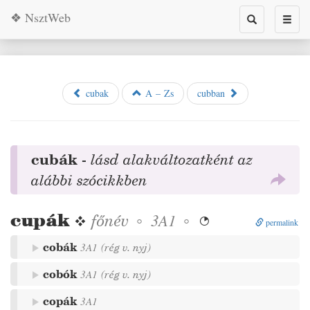
❖ NsztWeb
Toggle
Toggl
search
naviga
cubak
A – Zs
cubban
cubák
-
lásd alakváltozatként az
alábbi szócikkben
cupák
❖
főnév
◦
◦
3A1

permalink
cobák
3A1
(
rég
v.
nyj
)
cobók
3A1
(
rég
v.
nyj
)
copák
3A1