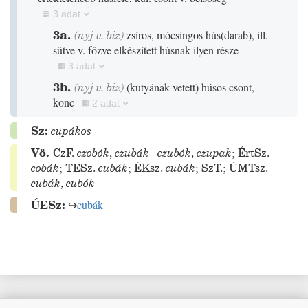
3 adat
3a.
(
nyj
v.
biz
)
zsíros, mócsingos hús
(
darab
)
, ill.
sütve v. főzve elkészített húsnak ilyen része
3 adat
3b.
(
nyj
v.
biz
)
(
kutyának vetett
)
húsos csont,
konc
2 adat
Sz:
cupákos
Vö.
CzF.
czobók
,
czubák
·
czubók
,
czupak
;
ÉrtSz.
cobák
;
TESz.
cubák
;
ÉKsz.
cubák
;
SzT.
;
ÚMTsz.
cubák
,
cubók
ÚESz:
↪
cubák