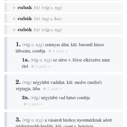
cubak
3A1
(
rég
v.
nyj
)
cubák
3A1
(
nyj
v.
biz
)
cubók
3A1
(
rég
v.
nyj
)
1.
(
rég
v.
nyj
)
szárnyas állat, kül. baromfi húsos
lábszára, combja
4 adat
1a.
(
rég
v.
nyj
)
ez sütve v. főzve elkészítve mint
étel
3 adat
2.
(
rég
)
négylábú vadállat, kül. medve
(
mellső
)
végtagja, lába
2 adat
2a.
(
rég
)
négylábú vad hátsó combja
1 adat
3.
(
rég
v.
nyj
)
a vásárolt húshoz nyomtatéknak adott
értéktelenebb húsféle, kül. csont v. belsőség