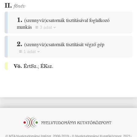
II.
főnév
1.
(
szennyvíz
)
csatornák tisztításával foglalkozó
munkás
3 adat
2.
(
szennyvíz
)
csatornák tisztítását végző gép
1 adat
Vö.
ÉrtSz.
;
ÉKsz.
© MTA Nyelvtudományi Intézet, 2006-2019 - © Nyelvtudományi Kutatóközpont, 2021-