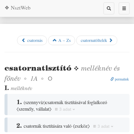
❖ NsztWeb
Toggle
Toggl
search
naviga
csatornás
A – Zs
csatornatöltelék
csatornatisztító
❖
melléknév
és
főnév
◦
◦
1A

permalink
I.
melléknév
1.
(
szennyvíz
)
csatornák tisztításával foglalkozó
〈személy, vállalat〉
3 adat
2.
csatornák tisztítására való
〈eszköz〉
3 adat