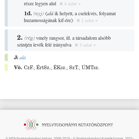
része legyen alul
4 adat
1d.
(
nyj
)
〈
alá
ik helyett, a cselekvés, folyamat
huzamosságának kif-ére〉
1 adat
2.
(
rég
)
vmely rangsor, ill. a társadalom alsóbb
szintjén levők felé irányulva
3 adat
J:
alá
Vö.
CzF.
;
ÉrtSz.
;
ÉKsz.
;
SzT.
;
ÚMTsz.
© MTA Nyelvtudományi Intézet, 2006-2019 - © Nyelvtudományi Kutatóközpont, 2021-