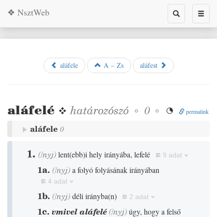
❖ NsztWeb
Toggle
Toggl
search
naviga
aláfele
A – Zs
aláfest
aláfelé
❖
határozószó
◦
◦
0

permalink
aláfele
0
1.
(
/
nyj
)
lent
(
ebb
)
i hely irányába, lefelé
9 adat
1a.
(
/
nyj
)
a folyó folyásának irányában
4 adat
1b.
(
/
nyj
)
déli irányba
(
n
)
2 adat
1c.
vmivel aláfelé
(
/
nyj
)
úgy, hogy a felső