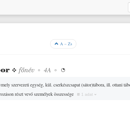
A – Zs
bor
❖
főnév
◦
◦
4A

mely szervezeti egység, kül. cserkészcsapat
(
sátor
)
tábora, ill. ottani tá
orozáson részt vevő személyek összessége
1 adat