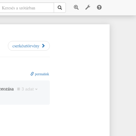
cserkésztörvény
permalink
borozása
3 adat