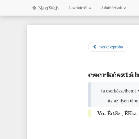
❖ NsztWeb
A szótárról
Adatbázisok
cserkészpróba
cserkésztá
〈a cserkészetben:〉
v
a.
az ilyen táb
Vö.
ÉrtSz.
;
ÉKsz.