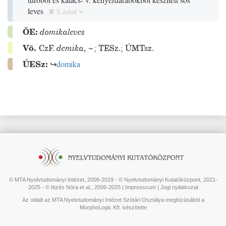
leves
5 adat
ÖE:
domikaleves
Vö.
CzF.
demika
,
~
;
TESz.
;
ÚMTsz.
ÚESz:
↪
domika
© MTA Nyelvtudományi Intézet, 2006-2019 - © Nyelvtudományi Kutatóközpont, 2021-
2025 - © Ittzés Nóra et al., 2006-2025 |
Impresszum
|
Jogi nyilatkozat
Az oldalt az MTA Nyelvtudományi Intézet Szótári Osztálya megbízásából a
MorphoLogic Kft. készítette