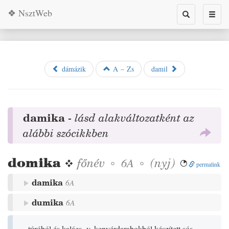
❖ NsztWeb
Toggle
Toggl
search
naviga
dámázik
A – Zs
damil
damika
-
lásd alakváltozatként az
alábbi szócikkben
domika
❖
főnév
◦
◦
(
nyj
)
6A

permalink
damika
6A
dumika
6A
túróból és kalács- v. kenyérdarabokból készített sós