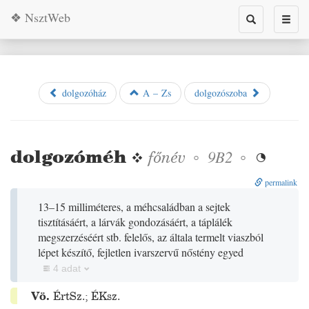
❖ NsztWeb
Toggle
Toggl
search
naviga
dolgozóház
A – Zs
dolgozószoba
dolgozóméh
❖
főnév
◦
◦
9B2

permalink
13–15 milliméteres, a méhcsaládban a sejtek
tisztításáért, a lárvák gondozásáért, a táplálék
megszerzéséért stb. felelős, az általa termelt viaszból
lépet készítő, fejletlen ivarszervű nőstény egyed
4 adat
Vö.
ÉrtSz.
;
ÉKsz.