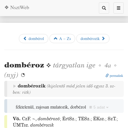
❖ NsztWeb
Toggle
Toggl
search
naviga
dombérol
A – Zs
dombérozik
dombéroz
❖
tárgyatlan
ige
◦
◦
4a
(
nyj
)

permalink
dombérozik
(kijelentő mód jelen idő egysz 3. sz-
ben:
)
ritk
féktelenül, zajosan mulatozik, dorbézol
5 adat
Vö.
CzF.
~
,
dombérozó
;
ÉrtSz.
;
TESz.
;
ÉKsz.
;
SzT.
;
ÚMTsz.
dombérozik