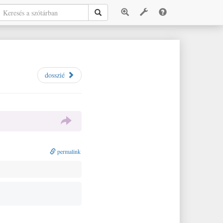
dosszié
permalink