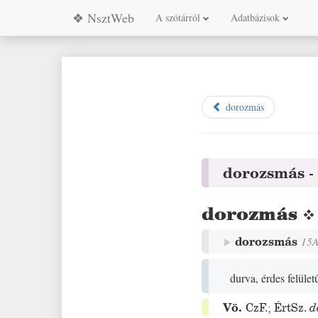
❖ NsztWeb
A szótárról
Adatbázisok
dorozmás
dorozsmás
dorozmás
dorozsmás
15
durva, érdes felület
Vö.
CzF.
;
ÉrtSz.
d