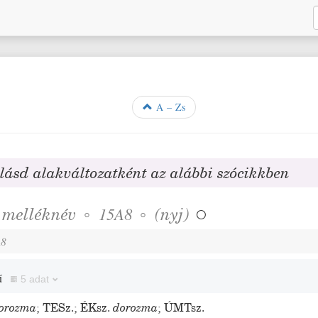
A – Zs
-
lásd alakváltozatként az alábbi szócikkben
❖
melléknév
◦
◦
(
nyj
)
15A8

A8
ű
5 adat
orozma
;
TESz.
;
ÉKsz.
dorozma
;
ÚMTsz.