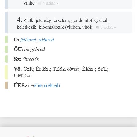
vmire
4 adat
4.
〈lelki jelenség, érzelem, gondolat stb.〉
éled,
keletkezik, kibontakozik
(
vkiben, vhol
)
5 adat
Ö:
felébred
,
ráébred
ÖU:
megébred
Sz:
ébredés
Vö.
CzF.
;
ÉrtSz.
;
TESz.
ébren
;
ÉKsz.
;
SzT.
;
ÚMTsz.
ÚESz:
↪
ébren
(
ébred
)