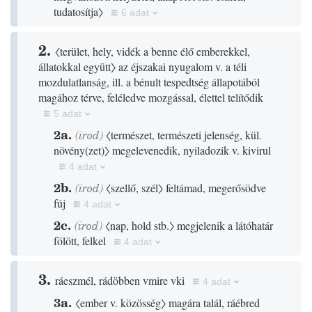
tudatosítja〉
6 adat
2.
〈terület, hely, vidék a benne élő emberekkel,
állatokkal együtt〉
az éjszakai nyugalom v. a téli
mozdulatlanság, ill. a bénult tespedtség állapotából
magához térve, feléledve mozgással, élettel telítődik
5 adat
2a.
(
irod
)
〈természet, természeti jelenség, kül.
növény
(
zet
)
〉
megelevenedik, nyiladozik v. kivirul
4 adat
2b.
(
irod
)
〈szellő, szél〉
feltámad, megerősödve
fúj
4 adat
2c.
(
irod
)
〈nap, hold stb.〉
megjelenik a látóhatár
fölött, felkel
4 adat
3.
ráeszmél, rádöbben vmire vki
4 adat
3a.
〈ember v. közösség〉
magára talál, ráébred