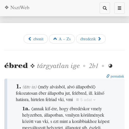
❖ NsztWeb
Toggle
Toggl
search
naviga
ebonit
A – Zs
ébredezik
ébred
❖
tárgyatlan
ige
◦
◦
2b1

permalink
1.
(
átv is
)
〈mély alvásból, alvó állapotból〉
fokozatosan éber állapotba jut, felébred, ill. külső
hatásra, hirtelen felriad vki, vmi
5 adat
1a.
〈annak kif-ére, hogy ébredéskor vmely
helyzetben, állapotban, vmilyen körülmények
között van vki, s ezt mint a korábbiakhoz képest
megváltozott helyzetet, állapotot stb. észleli,