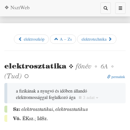
❖ NsztWeb
Toggle
Toggl
search
naviga
elektroszkóp
A – Zs
elektrotechnika
elektrosztatika
❖
főnév
◦
◦
6A
(
Tud
)

permalink
a fizikának a nyugvó és időben állandó
elektromossággal foglalkozó ága
3 adat
Sz:
elektrosztatikai
,
elektrosztatikus
Vö.
ÉKsz.
;
IdSz.