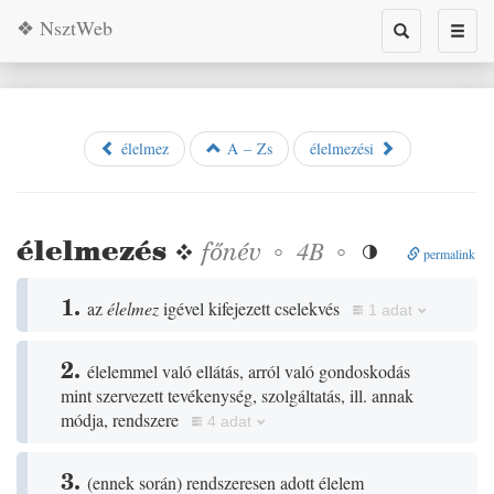
❖ NsztWeb
Toggle
Toggl
search
naviga
élelmez
A – Zs
élelmezési
élelmezés
❖
főnév
◦
◦
4B

permalink
1.
az
élelmez
igével kifejezett cselekvés
1 adat
2.
élelemmel való ellátás, arról való gondoskodás
mint szervezett tevékenység, szolgáltatás, ill. annak
módja, rendszere
4 adat
3.
(
ennek során
)
rendszeresen adott élelem