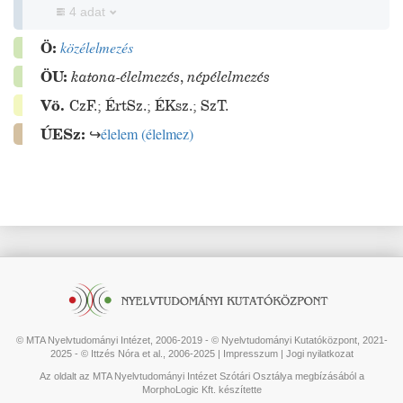
4 adat
Ö:
közélelmezés
ÖU:
katona-élelmezés
,
népélelmezés
Vö.
CzF.
;
ÉrtSz.
;
ÉKsz.
;
SzT.
ÚESz:
↪
élelem
(
élelmez
)
© MTA Nyelvtudományi Intézet, 2006-2019 - © Nyelvtudományi Kutatóközpont, 2021-
2025 - © Ittzés Nóra et al., 2006-2025 |
Impresszum
|
Jogi nyilatkozat
Az oldalt az MTA Nyelvtudományi Intézet Szótári Osztálya megbízásából a
MorphoLogic Kft. készítette