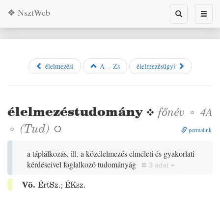
❖ NsztWeb
Toggle
Toggl
search
naviga
élelmezési
A – Zs
élelmezésügyi
élelmezéstudomány
❖
főnév
◦
4A
◦
(
Tud
)

permalink
a táplálkozás, ill. a közélelmezés elméleti és gyakorlati
kérdéseivel foglalkozó tudományág
3 adat
Vö.
ÉrtSz.
;
ÉKsz.