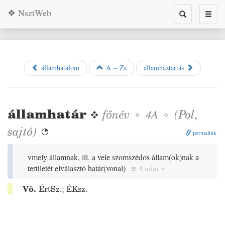
❖ NsztWeb
Toggle
Toggl
search
naviga
államhatalom
A – Zs
államháztartás
államhatár
❖
főnév
◦
◦
(
Pol
,
4A
sajtó
)

permalink
vmely államnak, ill. a vele szomszédos állam
(
ok
)
nak a
területét elválasztó határ
(
vonal
)
4 adat
Vö.
ÉrtSz.
;
ÉKsz.