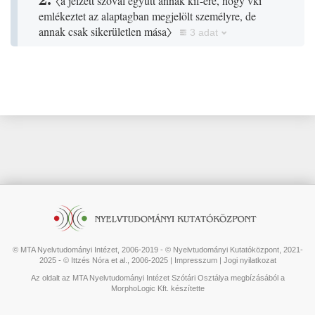
〈a jelzett szóval együtt annak kif-ére, hogy vki
emlékeztet az alaptagban megjelölt személyre, de
annak csak sikerületlen mása〉
3 adat
© MTA Nyelvtudományi Intézet, 2006-2019 - © Nyelvtudományi Kutatóközpont, 2021-
2025 - © Ittzés Nóra et al., 2006-2025 |
Impresszum
|
Jogi nyilatkozat
Az oldalt az MTA Nyelvtudományi Intézet Szótári Osztálya megbízásából a
MorphoLogic Kft. készítette