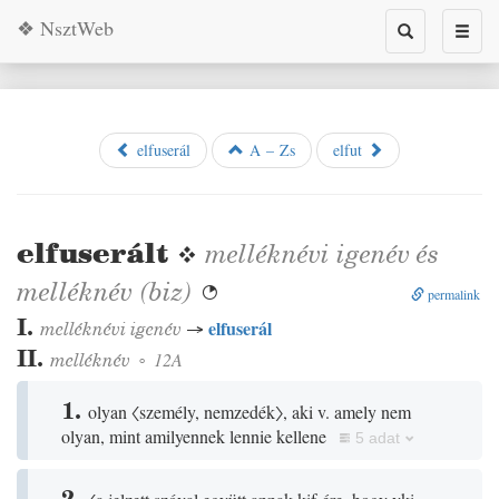
❖ NsztWeb
Toggle
Toggl
search
naviga
elfuserál
A – Zs
elfut
elfuserált
❖
melléknévi igenév
és
melléknév
(
biz
)

permalink
I.
elfuserál
melléknévi igenév
→
II.
melléknév
◦
12A
1.
olyan
〈személy, nemzedék〉
, aki v. amely nem
olyan, mint amilyennek lennie kellene
5 adat
2.