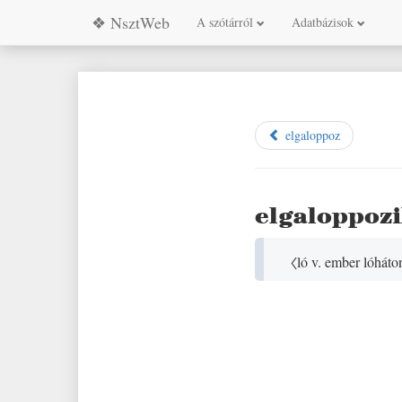
❖ NsztWeb
A szótárról
Adatbázisok
elgaloppoz
elgaloppoz
〈ló v. ember lóháto