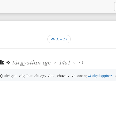
A – Zs
ik
❖
tárgyatlan
ige
◦
◦
14a1

n〉
elvágtat, vágtában elmegy vhol, vhova v. vhonnan;
elgaloppíroz