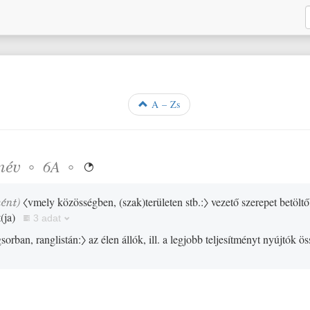
A – Zs
név
◦
◦
6A

ként)
〈vmely közösségben,
(
szak
)
területen stb.:〉
vezető szerepet betöltő
t
(
ja
)
3 adat
sorban, ranglistán:〉
az élen állók, ill. a legjobb teljesítményt nyújtók ö