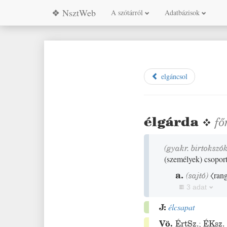
❖ NsztWeb
A szótárról
Adatbázisok
elgáncsol
élgárda
❖
fő
(gyakr. birtokszó
(
személyek
)
csopor
a.
(
sajtó
)
〈rang
3 adat
J:
élcsapat
Vö.
ÉrtSz.
;
ÉKsz.