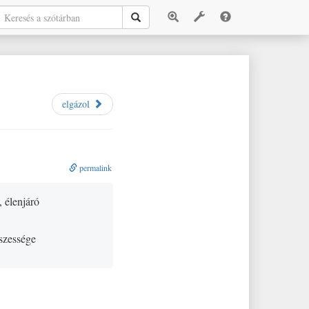
elgázol
permalink
, élenjáró
sszessége