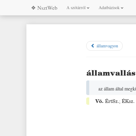
❖ NsztWeb
A szótárról
Adatbázisok
államvagyon
államvallás
az állam által megkü
Vö.
ÉrtSz.
;
ÉKsz.