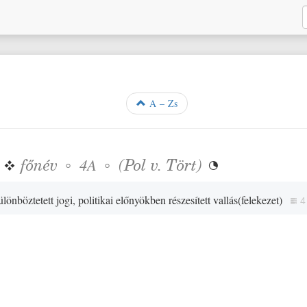
A – Zs
❖
főnév
◦
◦
(
Pol
v.
Tört
)
4A

lönböztetett jogi, politikai előnyökben részesített vallás
(
felekezet
)
4