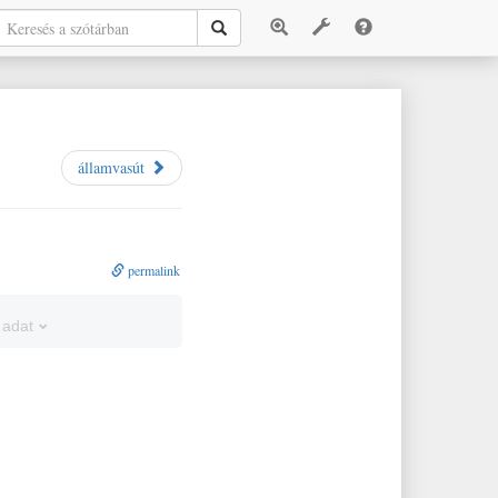
államvasút
permalink
 adat