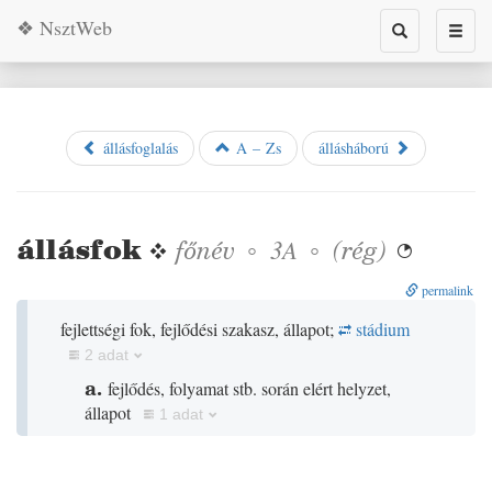
❖ NsztWeb
Toggle
Toggl
search
naviga
állásfoglalás
A – Zs
állásháború
állásfok
❖
főnév
◦
◦
(
rég
)
3A

permalink
fejlettségi fok, fejlődési szakasz, állapot;
stádium
2 adat
a.
fejlődés, folyamat stb. során elért helyzet,
állapot
1 adat