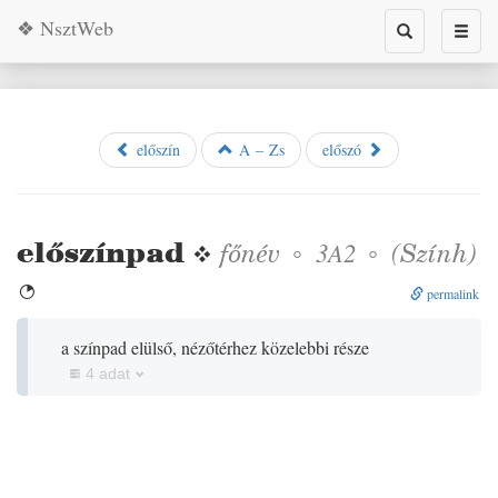
❖ NsztWeb
Toggle
Toggl
search
naviga
előszín
A – Zs
előszó
előszínpad
❖
főnév
◦
◦
(
Szính
)
3A2

permalink
a színpad elülső, nézőtérhez közelebbi része
4 adat