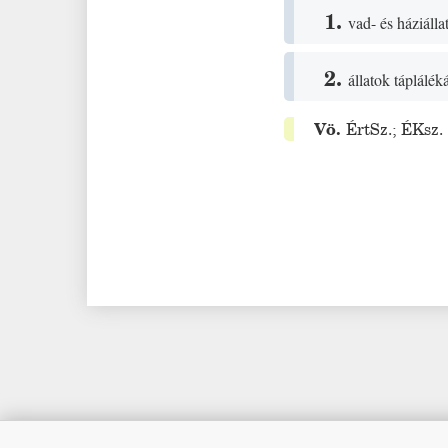
1.
vad- és háziálla
2.
állatok táplálék
Vö.
ÉrtSz.
;
ÉKsz.