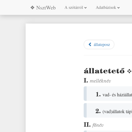
❖ NsztWeb
A szótárról
Adatbázisok
állateposz
állatetető
I.
melléknév
1.
vad- és háziálla
2.
(
vad
)
állatok tá
II.
főnév