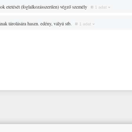
tok etetését
(
foglalkozásszerűen
)
végző személy
1 adat
ának tárolására haszn. edény, vályú stb.
1 adat