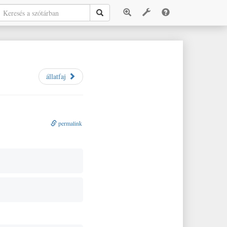
állatfaj
permalink