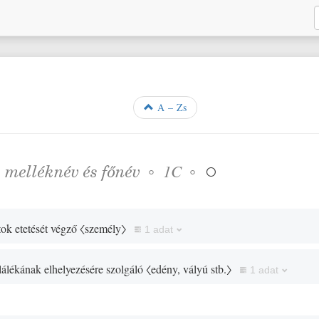
A – Zs
❖
melléknév
és
főnév
◦
◦
1C

tok etetését végző
〈személy〉
1 adat
plálékának elhelyezésére szolgáló
〈edény, vályú stb.〉
1 adat