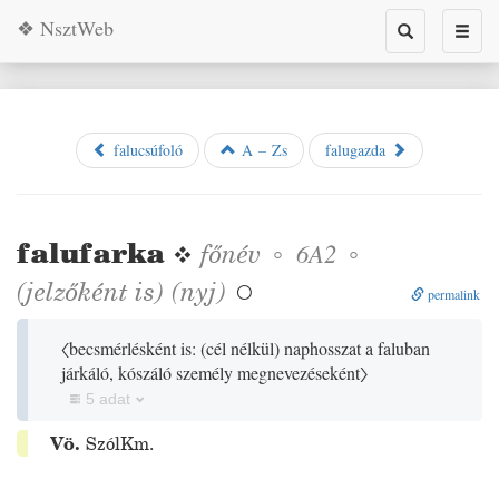
❖ NsztWeb
Toggle
Toggl
search
naviga
falucsúfoló
A – Zs
falugazda
falufarka
❖
főnév
◦
◦
6A2
(jelzőként is)
(
nyj
)

permalink
〈becsmérlésként is:
(
cél nélkül
)
naphosszat a faluban
járkáló, kószáló személy megnevezéseként〉
5 adat
Vö.
SzólKm.