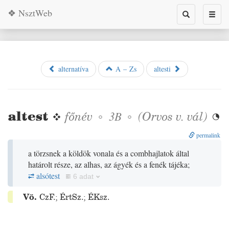
❖ NsztWeb
Toggle
Toggl
search
naviga
alternatíva
A – Zs
altesti
altest
❖
főnév
◦
◦
(
Orvos
v.
vál
)
3B

permalink
a törzsnek a köldök vonala és a combhajlatok által
határolt része, az alhas, az ágyék és a fenék tájéka;
alsótest
6 adat
Vö.
CzF.
;
ÉrtSz.
;
ÉKsz.