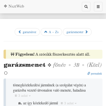
❖ NsztWeb
Toggle
Toggl
search
naviga
garazsíroz
A – Zs
garázsmester
🚧
Figyelem!
A szócikk főszerkesztés alatt áll.
garázsmenet
❖
főnév
◦
◦
(
Közl
)
3B

permalink
tömegközlekedési járműnek
(
a szolgálat végén
)
a
garázsba vezető útvonalon való menete, haladása
3 adat
a.
az így közlekedő jármű
3 adat