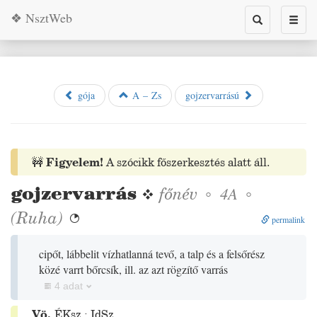
❖ NsztWeb
Toggle
Toggl
search
naviga
gója
A – Zs
gojzervarrású
🚧
Figyelem!
A szócikk főszerkesztés alatt áll.
gojzervarrás
❖
főnév
◦
◦
4A
(
Ruha
)

permalink
cipőt, lábbelit vízhatlanná tevő, a talp és a felsőrész
közé varrt bőrcsík, ill. az azt rögzítő varrás
4 adat
Vö.
ÉKsz.
;
IdSz.