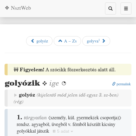
❖ NsztWeb
Toggle
Toggl
search
naviga
1
golyóz
A – Zs
golyva
🚧
Figyelem!
A szócikk főszerkesztés alatt áll.
golyózik
❖
ige

permalink
golyóz
(kijelentő mód jelen idő egysz 3. sz-ben)
(
rég
)
1.
tárgyatlan
〈személy, kül. gyermek
(
ek csoportja
)
〉
rendsz. agyagból, üvegből v. fémből készült kicsiny
golyókkal játszik
5 adat