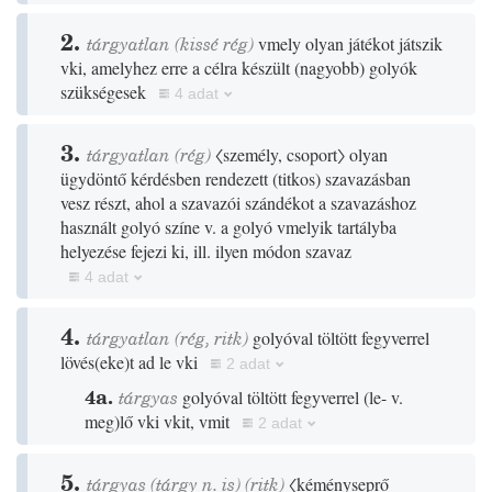
2.
tárgyatlan
(
kissé
rég
)
vmely olyan játékot játszik
vki, amelyhez erre a célra készült
(
nagyobb
)
golyók
szükségesek
4 adat
3.
tárgyatlan
(
rég
)
〈személy, csoport〉
olyan
ügydöntő kérdésben rendezett
(
titkos
)
szavazásban
vesz részt, ahol a szavazói szándékot a szavazáshoz
használt golyó színe v. a golyó vmelyik tartályba
helyezése fejezi ki, ill. ilyen módon szavaz
4 adat
4.
tárgyatlan
(
rég
,
ritk
)
golyóval töltött fegyverrel
lövés
(
eke
)
t ad le vki
2 adat
4a.
tárgyas
golyóval töltött fegyverrel
(
le- v.
meg
)
lő vki vkit, vmit
2 adat
5.
tárgyas
(tárgy n. is)
(
ritk
)
〈kéményseprő