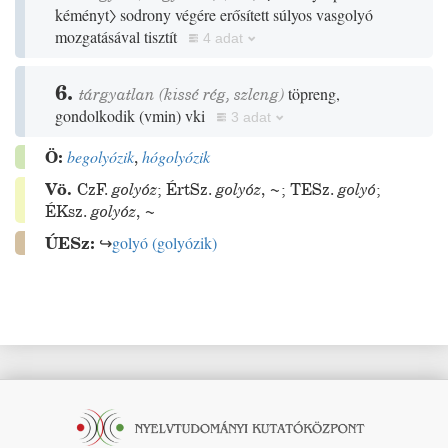
kéményt〉
sodrony végére erősített súlyos vasgolyó
mozgatásával tisztít
4 adat
6.
tárgyatlan
(
kissé
rég
,
szleng
)
töpreng,
gondolkodik
(
vmin
)
vki
3 adat
Ö:
begolyózik
,
hógolyózik
Vö.
CzF.
golyóz
;
ÉrtSz.
golyóz
,
~
;
TESz.
golyó
;
ÉKsz.
golyóz
,
~
ÚESz:
↪
golyó
(
golyózik
)