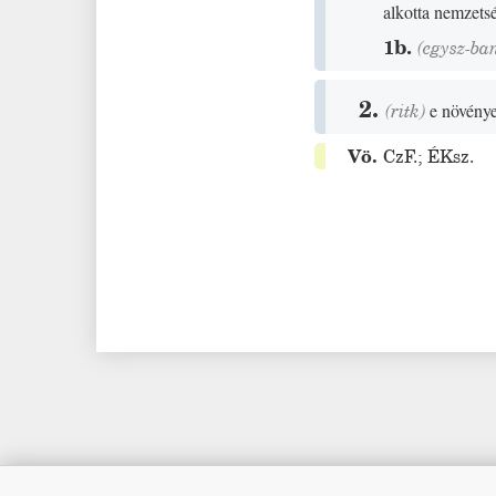
alkotta nemzets
1b.
(egysz-ba
2.
(
ritk
)
e növénye
Vö.
CzF.
;
ÉKsz.