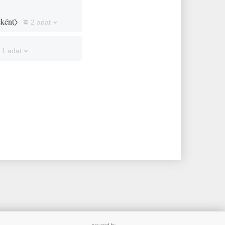
eként〉
2 adat
1 adat