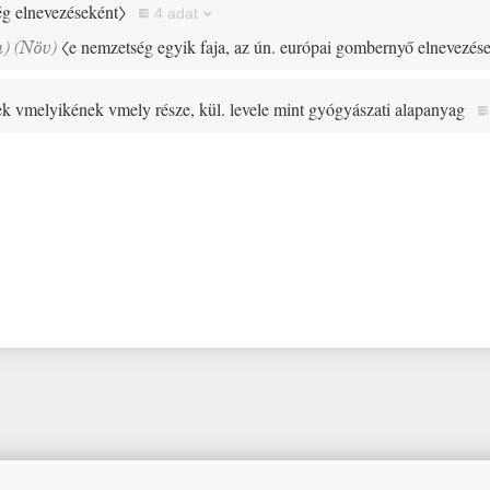
ég elnevezéseként〉
4 adat
n)
(
Növ
)
〈e nemzetség egyik faja, az ún. európai gombernyő elnevezés
k vmelyikének vmely része, kül. levele mint gyógyászati alapanyag