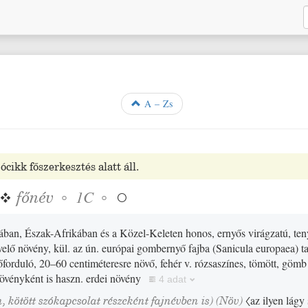
A – Zs
ócikk főszerkesztés alatt áll.
❖
főnév
◦
◦
1C

ban, Észak-Afrikában és a Közel-Keleten honos, ernyős virágzatú, teny
évelő növény, kül. az ún. európai gombernyő fajba
(Sanicula europaea)
ta
őforduló, 20–60 centiméteresre növő, fehér v. rózsaszínes, tömött, göm
övényként is haszn. erdei növény
4 adat
, kötött szókapcsolat részeként fajnévben is)
(
Növ
)
〈az ilyen lágy