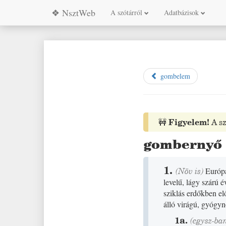
❖ NsztWeb
A szótárról
Adatbázisok
gombelem
🚧
Figyelem!
A sz
gombernyő
1.
(
Növ
is)
Európá
levelű, lágy szárú 
sziklás erdőkben el
álló virágú, gyógyn
1a.
(egysz-ban