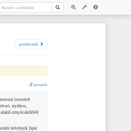
gombfesték
permalink
eresen összetett
rtozó, nyirkos,
b alakű ernyőcskékből
 szárú növények fajai