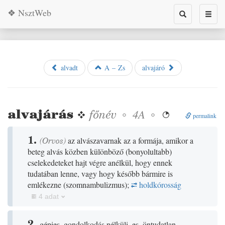
❖ NsztWeb
Toggle
Toggl
search
naviga
alvadt
A – Zs
alvajáró
alvajárás
❖
főnév
◦
◦
4A

permalink
1.
(
Orvos
)
az alvászavarnak az a formája, amikor a
beteg alvás közben különböző
(
bonyolultabb
)
cselekedeteket hajt végre anélkül, hogy ennek
tudatában lenne, vagy hogy később bármire is
emlékezne
(szomnambulizmus)
;
holdkórosság
4 adat
2.
gépies, gondolkodás nélküli, es. öntudatlan