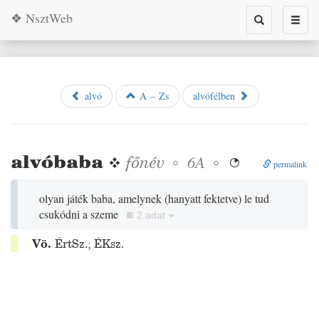
❖ NsztWeb
Toggle
Toggl
search
naviga
alvó
A – Zs
alvófélben
alvóbaba
❖
főnév
◦
◦
6A

permalink
olyan játék baba, amelynek
(
hanyatt fektetve
)
le tud
csukódni a szeme
2 adat
Vö.
ÉrtSz.
;
ÉKsz.