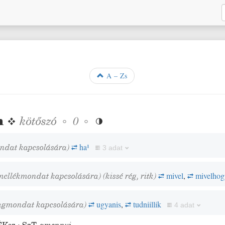
A – Zs
n
❖
kötőszó
◦
◦
0

ondat kapcsolására)
ha
¹
3 adat
 mellékmondat kapcsolására)
(
kissé
rég
,
ritk
)
mivel
,
mivelhog
agmondat kapcsolására)
ugyanis
,
tudniillik
4 adat