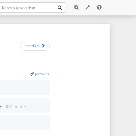
amerikai
permalink
y
2 adat