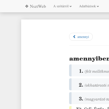
❖ NsztWeb
A szótárról
Adatbázisok
amennyi
amennyibe
1.
(felt mellékm
2.
(okhatározói
3.
(magyarázó t