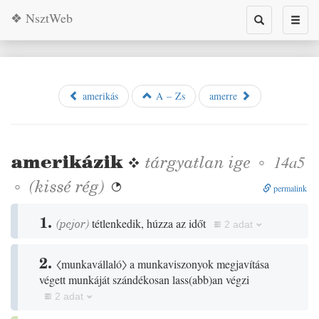
❖ NsztWeb
Toggle
Toggl
search
naviga
amerikás
A – Zs
amerre
amerikázik
❖
tárgyatlan
ige
◦
14a5
◦
(
kissé
rég
)

permalink
1.
(
pejor
)
tétlenkedik, húzza az időt
2 adat
2.
〈munkavállaló〉
a munkaviszonyok megjavítása
végett munkáját szándékosan lass
(
abb
)
an végzi
2 adat