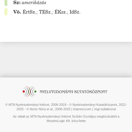
Sz:
amerikázás
Vö.
ÉrtSz.
;
TESz.
;
ÉKsz.
;
IdSz.
© MTA Nyelvtudományi Intézet, 2006-2019 - © Nyelvtudományi Kutatóközpont, 2021-
2025 - © Ittzés Nóra et al., 2006-2025 |
Impresszum
|
Jogi nyilatkozat
Az oldalt az MTA Nyelvtudományi Intézet Szótári Osztálya megbízásából a
MorphoLogic Kft. készítette